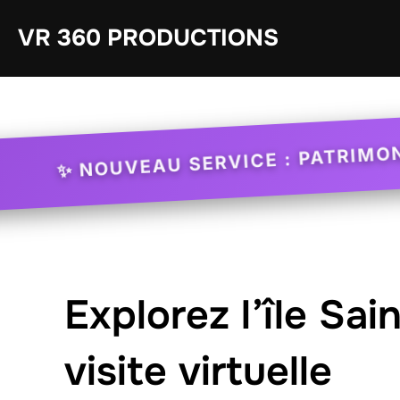
Aller
VR 360 PRODUCTIONS
au
contenu
✨ NOUVEAU SERVICE : PATRIMON
Visite virtuelle de
Explorez l’île Sai
visite virtuelle